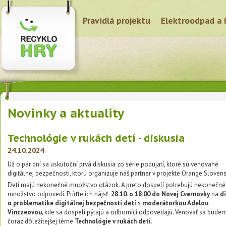
Pravidlá projektu
Elektroodpad a 
Novinky a aktuality
Technológie v rukách detí - diskusia
24.10.2024
Už o pár dní sa uskutoční prvá diskusia zo série podujatí, ktoré sú venované
digitálnej bezpečnosti, ktorú organizuje náš partner v projekte Orange Sloven
Deti majú nekonečné množstvo otázok. A preto dospelí potrebujú nekonečné
množstvo odpovedí. Príďte ich nájsť
28.10. o 18:00 do Novej Cvernovky
na
d
o problematike digitálnej bezpečnosti detí
s
moderátorkou Adelou
Vinczeovou,
kde sa dospelí pýtajú a odborníci odpovedajú. Venovať sa bude
čoraz dôležitejšej téme
Technológie v rukách detí
.