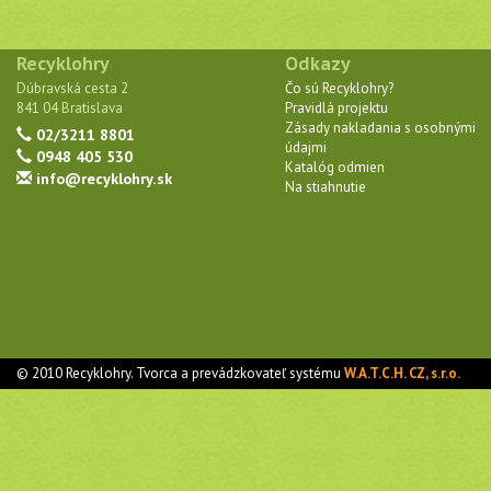
Recyklohry
Odkazy
Dúbravská cesta 2
Čo sú Recyklohry?
841 04 Bratislava
Pravidlá projektu
Zásady nakladania s osobnými
02/3211 8801
údajmi
0948 405 530
Katalóg odmien
info@recyklohry.sk
Na stiahnutie
© 2010 Recyklohry. Tvorca a prevádzkovateľ systému
W.A.T.C.H. CZ, s.r.o.