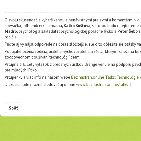
O svoju skúsenosť s kyberšikanou a nenávistnými prejavmi a komentármi v di
speváčka, influendcerka a mama
, Katka Koščová
, s ktorou budú o tejto téme
Madro,
psychológ a zakladateľ psychologickej poradne IPčko a
Peter Šebo
s
rodičia.
Príďte aj vy nájsť odpovede na čoraz zložitejšie, ale o to dôležitejšie otázky V
Podujatie ocenia rodičia, učitelia, vychovávatelia a všetci, ktorým záleží na 
zodpovednom používaní technológií deťmi.
Vstupné 5 €. Celý výťažok z predaných lístkov Orange venuje na podporu psyc
pre mladých IPčko.
Vstupenky a viac info na našom webe
Bez nástrah.online Talks: Technológie v
Diskusiu bude možné sledovať aj online
www.beznastrah.online/talks-1
Späť