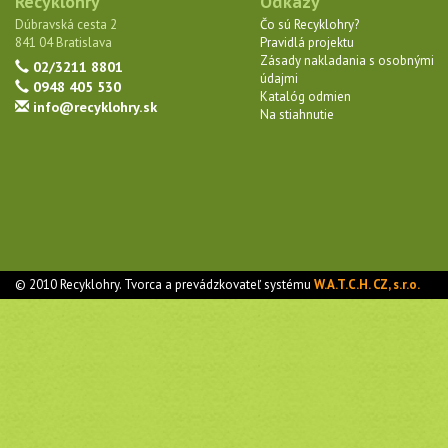
Recyklohry
Odkazy
Dúbravská cesta 2
Čo sú Recyklohry?
841 04 Bratislava
Pravidlá projektu
Zásady nakladania s osobnými
02/3211 8801
údajmi
0948 405 530
Katalóg odmien
info@recyklohry.sk
Na stiahnutie
© 2010 Recyklohry. Tvorca a prevádzkovateľ systému
W.A.T.C.H. CZ, s.r.o.