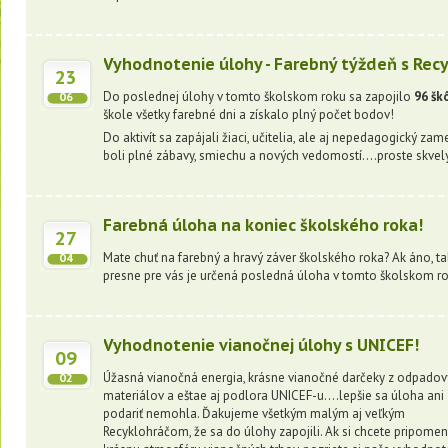
Vyhodnotenie úlohy - Farebný týždeň s Rec
23
Do poslednej úlohy v tomto školskom roku sa zapojilo
96 škô
06
škole všetky farebné dni a získalo plný počet bodov!
Do aktivít sa zapájali žiaci, učitelia, ale aj nepedagogický zam
boli plné zábavy, smiechu a nových vedomostí....proste skvel
Farebná úloha na koniec školského roka!
27
Mate chuť na farebný a hravý záver školského roka? Ak áno, ta
04
presne pre vás je určená posledná úloha v tomto školskom ro
Vyhodnotenie vianočnej úlohy s UNICEF!
09
Úžasná vianočná energia, krásne vianočné darčeky z odpado
02
materiálov a eštae aj podlora UNICEF-u....lepšie sa úloha ani
podariť nemohla. Ďakujeme všetkým malým aj veľkým
Recyklohráčom, že sa do úlohy zapojili. Ak si chcete pripome