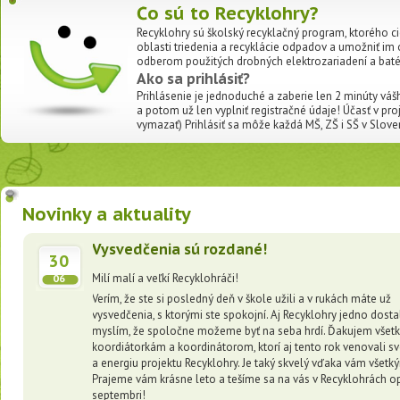
Čo sú to Recyklohry?
Recyklohry sú školský recyklačný program, ktorého ci
oblasti triedenia a recyklácie odpadov a umožniť i
odberom použitých drobných elektrozariadení a batér
Ako sa prihlásiť?
Prihlásenie je jednoduché a zaberie len 2 minúty vášh
a potom už len vyplniť registračné údaje! Účasť v pr
vymazať) Prihlásiť sa môže každá MŠ, ZŠ i SŠ v Slove
Novinky a aktuality
Vysvedčenia sú rozdané!
30
Milí malí a veľkí Recyklohráči!
06
Verím, že ste si posledný deň v škole užili a v rukách máte už
vysvedčenia, s ktorými ste spokojní. Aj Recyklohry jedno dostal
myslím, že spoločne možeme byť na seba hrdí. Ďakujem všet
koordiátorkám a koordinátorom, ktorí aj tento rok venovali sv
a energiu projektu Recyklohry. Je taký skvelý vďaka vám všetk
Prajeme vám krásne leto a tešíme sa na vás v Recyklohrách o
septembri!