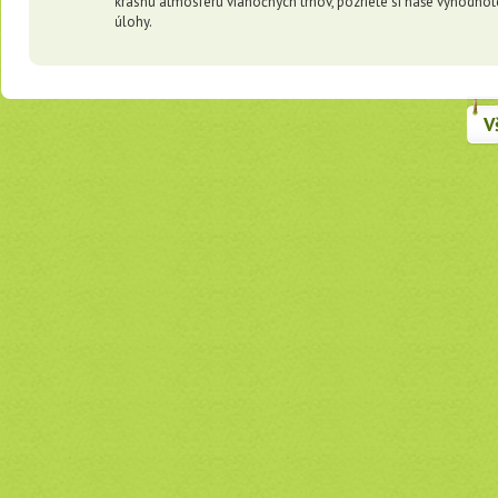
krásnu atmosféru vianočných trhov, pozriete si naše vyhodnot
úlohy.
V